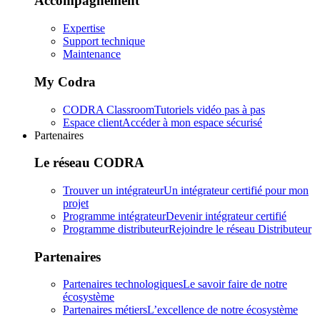
Accompagnement
Expertise
Support technique
Maintenance
My Codra
CODRA Classroom
Tutoriels vidéo pas à pas
Espace client
Accéder à mon espace sécurisé
Partenaires
Le réseau CODRA
Trouver un intégrateur
Un intégrateur certifié pour mon
projet
Programme intégrateur
Devenir intégrateur certifié
Programme distributeur
Rejoindre le réseau Distributeur
Partenaires
Partenaires technologiques
Le savoir faire de notre
écosystème
Partenaires métiers
L’excellence de notre écosystème