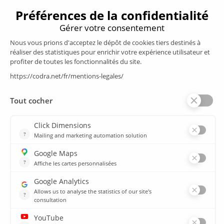
Produits
Supervision/SCADA
Suivi énergie
Historian
MES
Services
Espace Client
Formations
plan du site
Ressources
Médiathèque
Actualités
CSIRT
Agences
Agences