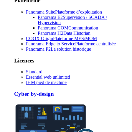
Plateforme
Panorama Suite
Plateforme d’exploitation
Panorama E2
Supervision / SCADA /
Hypervision
Panorama COM
Communication
Panorama H2
Data Historian
COOX Origin
Plateforme MES/MOM
Panorama Edge to Service
Plateforme centralisée
Panorama P2
La solution historique
Licences
Standard
Essential web unlimited
IHM pied de machine
Cyber by-design