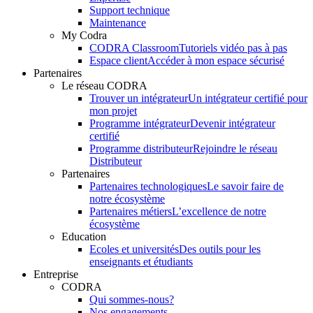
Support technique
Maintenance
My Codra
CODRA Classroom
Tutoriels vidéo pas à pas
Espace client
Accéder à mon espace sécurisé
Partenaires
Le réseau CODRA
Trouver un intégrateur
Un intégrateur certifié pour
mon projet
Programme intégrateur
Devenir intégrateur
certifié
Programme distributeur
Rejoindre le réseau
Distributeur
Partenaires
Partenaires technologiques
Le savoir faire de
notre écosystème
Partenaires métiers
L’excellence de notre
écosystème
Education
Ecoles et universités
Des outils pour les
enseignants et étudiants
Entreprise
CODRA
Qui sommes-nous?
Nos engagements