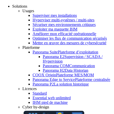
Solutions
Usages
Superviser mes installations
Hyperviser multi-systèmes / multi-sites
Sécuriser mes environnements critiques
Exploiter ma maquette BIM
Améliorer mon efficacité opérationnelle
Optimiser les flux de communication sécurisés
Mettre en œuvre des mesures de cybersécurité
Plateforme
Panorama Suite
Plateforme d’exploitation
Panorama E2
Supervision / SCADA /
Hypervision
Panorama COM
Communication
Panorama H2
Data Historian
COOX Origin
Plateforme MES/MOM
Panorama Edge to Service
Plateforme centralisée
Panorama P2
La solution historique
Licences
Standard
Essential web unlimited
IHM pied de machine
Cyber by-design