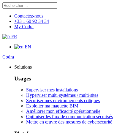
Rechercher
Chercher
Contactez-nous
+33 1 60 92 34 34
My Codra
FR
EN
Codra
Solutions
Usages
Superviser mes installations
Hyperviser multi-systèmes / multi-sites
Sécuriser mes environnements critiques
Exploiter ma maquette BIM
Améliorer mon efficacité opérationnelle
Optimiser les flux de communication sécurisés
Mettre en œuvre des mesures de cybersécurité