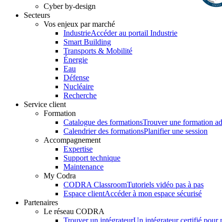
Cyber by-design
Secteurs
Vos enjeux par marché
Industrie
Accéder au portail Industrie
Smart Building
Transports & Mobilité
Énergie
Eau
Défense
Nucléaire
Recherche
Service client
Formation
Catalogue des formations
Trouver une formation a
Calendrier des formations
Planifier une session
Accompagnement
Expertise
Support technique
Maintenance
My Codra
CODRA Classroom
Tutoriels vidéo pas à pas
Espace client
Accéder à mon espace sécurisé
Partenaires
Le réseau CODRA
Trouver un intégrateur
Un intégrateur certifié pour