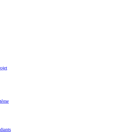
ojet
stème
udiants