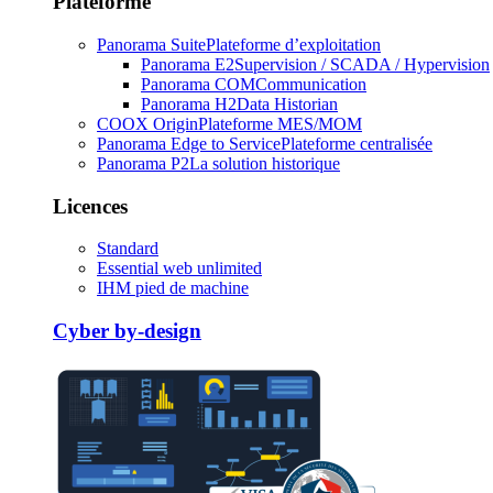
Plateforme
Panorama Suite
Plateforme d’exploitation
Panorama E2
Supervision / SCADA / Hypervision
Panorama COM
Communication
Panorama H2
Data Historian
COOX Origin
Plateforme MES/MOM
Panorama Edge to Service
Plateforme centralisée
Panorama P2
La solution historique
Licences
Standard
Essential web unlimited
IHM pied de machine
Cyber by-design