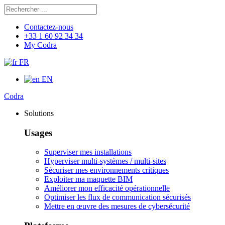
Rechercher
Chercher
Contactez-nous
+33 1 60 92 34 34
My Codra
FR
EN
Codra
Solutions
Usages
Superviser mes installations
Hyperviser multi-systèmes / multi-sites
Sécuriser mes environnements critiques
Exploiter ma maquette BIM
Améliorer mon efficacité opérationnelle
Optimiser les flux de communication sécurisés
Mettre en œuvre des mesures de cybersécurité