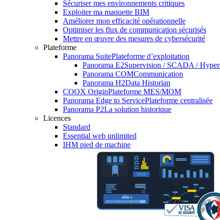
Sécuriser mes environnements critiques
Exploiter ma maquette BIM
Améliorer mon efficacité opérationnelle
Optimiser les flux de communication sécurisés
Mettre en œuvre des mesures de cybersécurité
Plateforme
Panorama Suite
Plateforme d’exploitation
Panorama E2
Supervision / SCADA / Hyper
Panorama COM
Communication
Panorama H2
Data Historian
COOX Origin
Plateforme MES/MOM
Panorama Edge to Service
Plateforme centralisée
Panorama P2
La solution historique
Licences
Standard
Essential web unlimited
IHM pied de machine