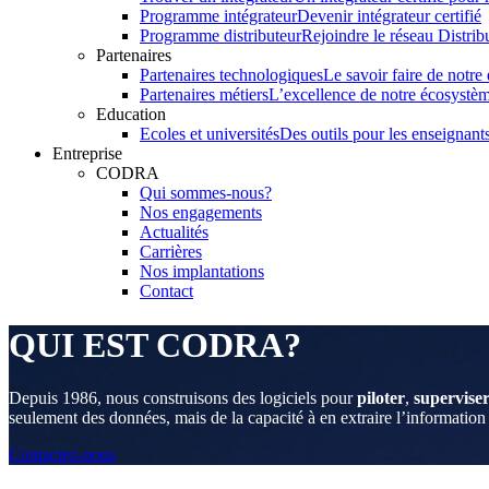
Programme intégrateur
Devenir intégrateur certifié
Programme distributeur
Rejoindre le réseau Distrib
Partenaires
Partenaires technologiques
Le savoir faire de notr
Partenaires métiers
L’excellence de notre écosystè
Education
Ecoles et universités
Des outils pour les enseignants
Entreprise
CODRA
Qui sommes-nous?
Nos engagements
Actualités
Carrières
Nos implantations
Contact
QUI EST CODRA?
Depuis 1986, nous construisons des logiciels pour
piloter
,
supervise
seulement des données, mais de la capacité à en extraire l’information
Contactez-nous