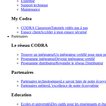
Expertise
Support technique
Maintenance
My Codra
CODRA Classroom
Tutoriels vidéo pas à pas
Espace client
Accéder à mon espace sécurisé
Partenaires
Le réseau CODRA
Trouver un intégrateur
Un intégrateur certifié pour mon pr
Programme intégrateur
Devenir intégrateur certifié
Programme distributeur
Rejoindre le réseau Distributeur
Partenaires
Partenaires technologiques
Le savoir faire de notre écosy
Partenaires métiers
L’excellence de notre écosystème
Education
Ecoles et universités
Des outils pour les enseignants et ét