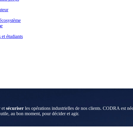
uteur
e écosystème
me
 et étudiants
r
et
sécuriser
les opérations industrielles de nos clients. CODRA est née 
 utile, au bon moment, pour décider et agir.