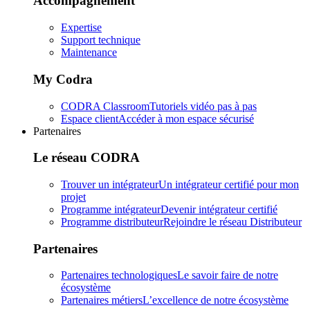
Accompagnement
Expertise
Support technique
Maintenance
My Codra
CODRA Classroom
Tutoriels vidéo pas à pas
Espace client
Accéder à mon espace sécurisé
Partenaires
Le réseau CODRA
Trouver un intégrateur
Un intégrateur certifié pour mon
projet
Programme intégrateur
Devenir intégrateur certifié
Programme distributeur
Rejoindre le réseau Distributeur
Partenaires
Partenaires technologiques
Le savoir faire de notre
écosystème
Partenaires métiers
L’excellence de notre écosystème