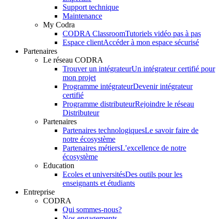
Support technique
Maintenance
My Codra
CODRA Classroom
Tutoriels vidéo pas à pas
Espace client
Accéder à mon espace sécurisé
Partenaires
Le réseau CODRA
Trouver un intégrateur
Un intégrateur certifié pour
mon projet
Programme intégrateur
Devenir intégrateur
certifié
Programme distributeur
Rejoindre le réseau
Distributeur
Partenaires
Partenaires technologiques
Le savoir faire de
notre écosystème
Partenaires métiers
L’excellence de notre
écosystème
Education
Ecoles et universités
Des outils pour les
enseignants et étudiants
Entreprise
CODRA
Qui sommes-nous?
Nos engagements