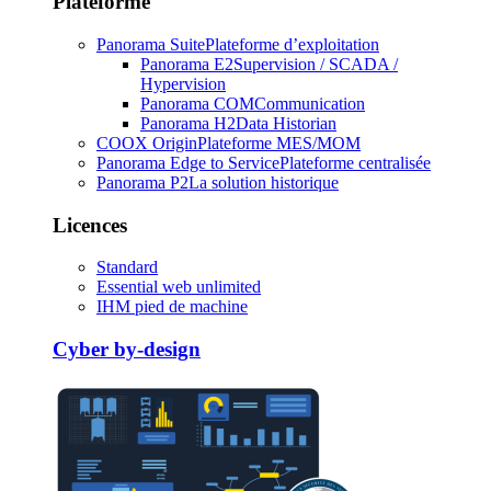
Plateforme
Panorama Suite
Plateforme d’exploitation
Panorama E2
Supervision / SCADA /
Hypervision
Panorama COM
Communication
Panorama H2
Data Historian
COOX Origin
Plateforme MES/MOM
Panorama Edge to Service
Plateforme centralisée
Panorama P2
La solution historique
Licences
Standard
Essential web unlimited
IHM pied de machine
Cyber by-design