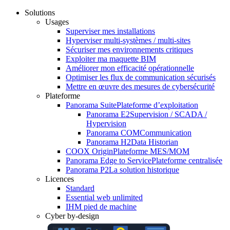
Solutions
Usages
Superviser mes installations
Hyperviser multi-systèmes / multi-sites
Sécuriser mes environnements critiques
Exploiter ma maquette BIM
Améliorer mon efficacité opérationnelle
Optimiser les flux de communication sécurisés
Mettre en œuvre des mesures de cybersécurité
Plateforme
Panorama Suite
Plateforme d’exploitation
Panorama E2
Supervision / SCADA /
Hypervision
Panorama COM
Communication
Panorama H2
Data Historian
COOX Origin
Plateforme MES/MOM
Panorama Edge to Service
Plateforme centralisée
Panorama P2
La solution historique
Licences
Standard
Essential web unlimited
IHM pied de machine
Cyber by-design