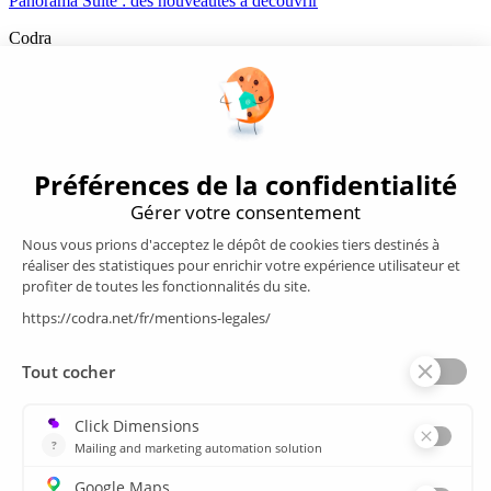
Panorama Suite : des nouveautés à découvrir
Codra
Éditeur des logiciels Panorama Suite et COOX Origin, CODRA est
également un acteur reconnu dans le secteur de l'ingénierie logicielle
Nous suivre
Produits
Supervision/SCADA
Suivi énergie
Historian
MES
Services
Espace Client
Formations
plan du site
Ressources