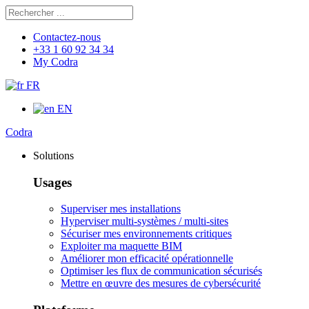
Rechercher
Chercher
Contactez-nous
+33 1 60 92 34 34
My Codra
FR
EN
Codra
Solutions
Usages
Superviser mes installations
Hyperviser multi-systèmes / multi-sites
Sécuriser mes environnements critiques
Exploiter ma maquette BIM
Améliorer mon efficacité opérationnelle
Optimiser les flux de communication sécurisés
Mettre en œuvre des mesures de cybersécurité