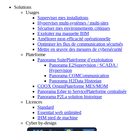
Solutions
Usages
Superviser mes installations
Hyperviser multi-systèmes / multi-sites
Sécuriser mes environnements critiques
Exploiter ma maquette BIM
Améliorer mon efficacité opérationnelle
Optimiser les flux de communication sécurisés
Mettre en œuvre des mesures de cybersécurité
Plateforme
Panorama Suite
Plateforme d’exploitation
Panorama E2
Supervision / SCADA /
Hypervision
Panorama COM
Communication
Panorama H2
Data Historian
COOX Origin
Plateforme MES/MOM
Panorama Edge to Service
Plateforme centralisée
Panorama P2
La solution historique
Licences
Standard
Essential web unlimited
IHM pied de machine
Cyber by-design