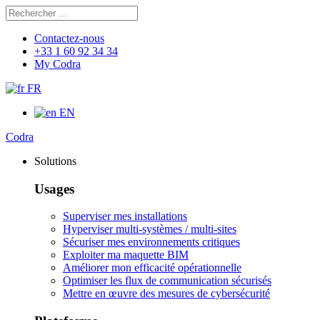
Rechercher
Chercher
Contactez-nous
+33 1 60 92 34 34
My Codra
FR
EN
Codra
Solutions
Usages
Superviser mes installations
Hyperviser multi-systèmes / multi-sites
Sécuriser mes environnements critiques
Exploiter ma maquette BIM
Améliorer mon efficacité opérationnelle
Optimiser les flux de communication sécurisés
Mettre en œuvre des mesures de cybersécurité