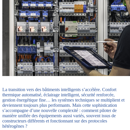
La transition vers des bâtiments intelligents s’accélère. Confort
thermique automatisé, éclairage intelligent, sécurité renforcée,
gestion énergétique fine… les systèmes techniques se multiplient et
deviennent toujours plus performants. Mais cette sophistication
s’accompagne d’une nouvelle complexité : comment piloter de
manière unifiée des équipements aussi variés, souvent issus de
constructeurs différents et fonctionnant sur des protocoles
hétérogènes ?