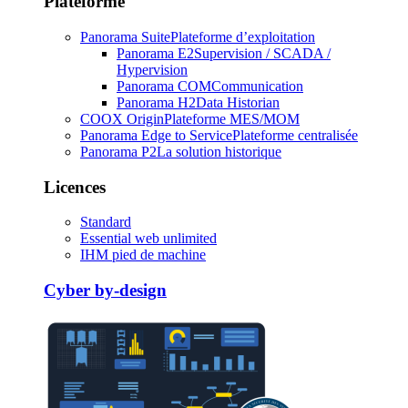
Plateforme
Panorama Suite
Plateforme d’exploitation
Panorama E2
Supervision / SCADA /
Hypervision
Panorama COM
Communication
Panorama H2
Data Historian
COOX Origin
Plateforme MES/MOM
Panorama Edge to Service
Plateforme centralisée
Panorama P2
La solution historique
Licences
Standard
Essential web unlimited
IHM pied de machine
Cyber by-design