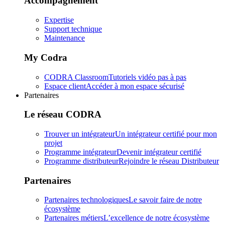
Accompagnement
Expertise
Support technique
Maintenance
My Codra
CODRA Classroom
Tutoriels vidéo pas à pas
Espace client
Accéder à mon espace sécurisé
Partenaires
Le réseau CODRA
Trouver un intégrateur
Un intégrateur certifié pour mon
projet
Programme intégrateur
Devenir intégrateur certifié
Programme distributeur
Rejoindre le réseau Distributeur
Partenaires
Partenaires technologiques
Le savoir faire de notre
écosystème
Partenaires métiers
L’excellence de notre écosystème