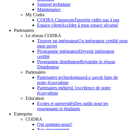
Support technique
Maintenance
My Codra
CODRA Classroom
Tutoriels vidéo pas à pas
Espace client
Accéder à mon espace sécurisé
Partenaires
Le réseau CODRA
Trouver un intégrateur
Un intégrateur certifié pour
mon projet
Programme intégrateur
Devenir intégrateur
certifié
Programme distributeur
Rejoindre le réseau
Distributeur
Partenaires
Partenaires technologiques
Le savoir faire de
notre écosystème
Partenaires métiers
L’excellence de notre
écosystème
Education
Ecoles et universités
Des outils pour les
enseignants et étudiants
Entreprise
CODRA
Qui sommes-nous?
Nos engagements