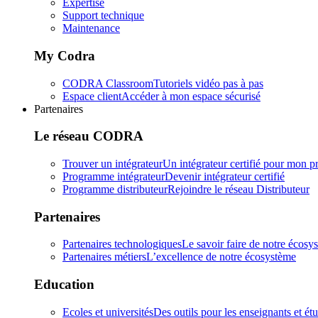
Expertise
Support technique
Maintenance
My Codra
CODRA Classroom
Tutoriels vidéo pas à pas
Espace client
Accéder à mon espace sécurisé
Partenaires
Le réseau CODRA
Trouver un intégrateur
Un intégrateur certifié pour mon pr
Programme intégrateur
Devenir intégrateur certifié
Programme distributeur
Rejoindre le réseau Distributeur
Partenaires
Partenaires technologiques
Le savoir faire de notre écosy
Partenaires métiers
L’excellence de notre écosystème
Education
Ecoles et universités
Des outils pour les enseignants et ét