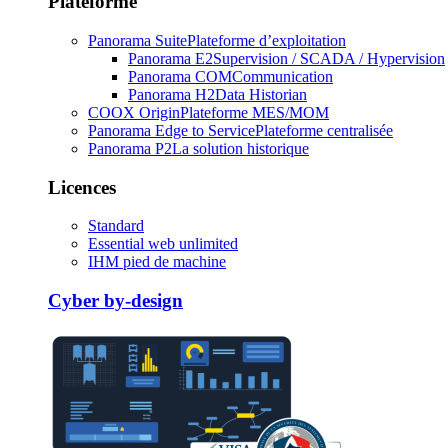
Plateforme
Panorama Suite
Plateforme d’exploitation
Panorama E2
Supervision / SCADA / Hypervision
Panorama COM
Communication
Panorama H2
Data Historian
COOX Origin
Plateforme MES/MOM
Panorama Edge to Service
Plateforme centralisée
Panorama P2
La solution historique
Licences
Standard
Essential web unlimited
IHM pied de machine
Cyber by-design