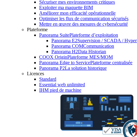
Sécuriser mes environnements critiques
Exploiter ma maquette BIM
Améliorer mon efficacité opérationnelle
Optimiser les flux de communication sécurisés
Mettre en œuvre des mesures de cybersécurité
Plateforme
Panorama Suite
Plateforme d’exploitation
Panorama E2
Supervision / SCADA / Hyper
Panorama COM
Communication
Panorama H2
Data Historian
COOX Origin
Plateforme MES/MOM
Panorama Edge to Service
Plateforme centralisée
Panorama P2
La solution historique
Licences
Standard
Essential web unlimited
IHM pied de machine