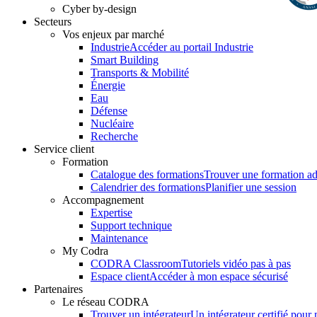
Cyber by-design
Secteurs
Vos enjeux par marché
Industrie
Accéder au portail Industrie
Smart Building
Transports & Mobilité
Énergie
Eau
Défense
Nucléaire
Recherche
Service client
Formation
Catalogue des formations
Trouver une formation a
Calendrier des formations
Planifier une session
Accompagnement
Expertise
Support technique
Maintenance
My Codra
CODRA Classroom
Tutoriels vidéo pas à pas
Espace client
Accéder à mon espace sécurisé
Partenaires
Le réseau CODRA
Trouver un intégrateur
Un intégrateur certifié pour