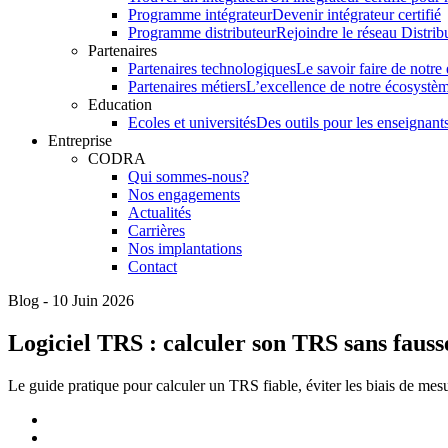
Programme intégrateur
Devenir intégrateur certifié
Programme distributeur
Rejoindre le réseau Distrib
Partenaires
Partenaires technologiques
Le savoir faire de notr
Partenaires métiers
L’excellence de notre écosystè
Education
Ecoles et universités
Des outils pour les enseignants
Entreprise
CODRA
Qui sommes-nous?
Nos engagements
Actualités
Carrières
Nos implantations
Contact
Blog - 10 Juin 2026
Logiciel TRS : calculer son TRS sans fausse
Le guide pratique pour calculer un TRS fiable, éviter les biais de mesu