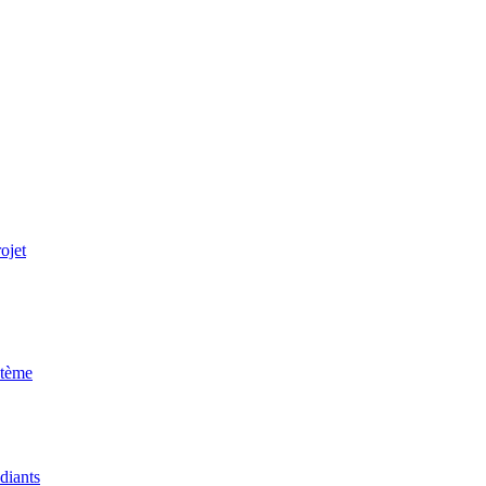
ojet
stème
udiants