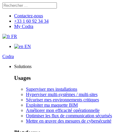
Rechercher
Chercher
Contactez-nous
+33 1 60 92 34 34
My Codra
FR
EN
Codra
Solutions
Usages
Superviser mes installations
Hyperviser multi-systèmes / multi-sites
Sécuriser mes environnements critiques
Exploiter ma maquette BIM
Améliorer mon efficacité opérationnelle
Optimiser les flux de communication sécurisés
Mettre en œuvre des mesures de cybersécurité