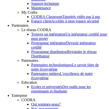
Support technique
Maintenance
My Codra
CODRA Classroom
Tutoriels vidéo pas à pas
Espace client
Accéder à mon espace sécurisé
Partenaires
Le réseau CODRA
Trouver un intégrateur
Un intégrateur certifié pour
mon projet
Programme intégrateur
Devenir intégrateur
certifié
Programme distributeur
Rejoindre le réseau
Distributeur
Partenaires
Partenaires technologiques
Le savoir faire de
notre écosystème
Partenaires métiers
L’excellence de notre
écosystème
Education
Ecoles et universités
Des outils pour les
enseignants et étudiants
Entreprise
CODRA
Qui sommes-nous?
Nos engagements