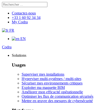
Rechercher
Chercher
Contactez-nous
+33 1 60 92 34 34
My Codra
FR
EN
Codra
Solutions
Usages
Superviser mes installations
Hyperviser multi-systèmes / multi-sites
Sécuriser mes environnements critiques
Exploiter ma maquette BIM
Améliorer mon efficacité opérationnelle
Optimiser les flux de communication sécurisés
Mettre en œuvre des mesures de cybersécurité