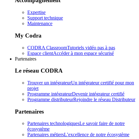
Accompagnement
Expertise
Support technique
Maintenance
My Codra
CODRA Classroom
Tutoriels vidéo pas à pas
Espace client
Accéder à mon espace sécurisé
Partenaires
Le réseau CODRA
Trouver un intégrateur
Un intégrateur certifié pour mon
projet
Programme intégrateur
Devenir intégrateur certifié
Programme distributeur
Rejoindre le réseau Distributeur
Partenaires
Partenaires technologiques
Le savoir faire de notre
écosystème
Partenaires métiers
L’excellence de notre écosystème