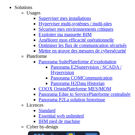
Solutions
Usages
Superviser mes installations
Hyperviser multi-systèmes / multi-sites
Sécuriser mes environnements critiques
Exploiter ma maquette BIM
Améliorer mon efficacité opérationnelle
Optimiser les flux de communication sécurisés
Mettre en œuvre des mesures de cybersécurité
Plateforme
Panorama Suite
Plateforme d’exploitation
Panorama E2
Supervision / SCADA /
Hypervision
Panorama COM
Communication
Panorama H2
Data Historian
COOX Origin
Plateforme MES/MOM
Panorama Edge to Service
Plateforme centralisée
Panorama P2
La solution historique
Licences
Standard
Essential web unlimited
IHM pied de machine
Cyber by-design