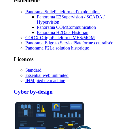
Plateforme
Panorama Suite
Plateforme d’exploitation
Panorama E2
Supervision / SCADA /
Hypervision
Panorama COM
Communication
Panorama H2
Data Historian
COOX Origin
Plateforme MES/MOM
Panorama Edge to Service
Plateforme centralisée
Panorama P2
La solution historique
Licences
Standard
Essential web unlimited
IHM pied de machine
Cyber by-design