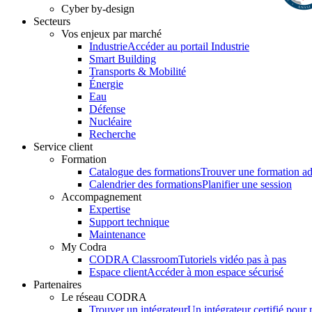
Cyber by-design
Secteurs
Vos enjeux par marché
Industrie
Accéder au portail Industrie
Smart Building
Transports & Mobilité
Énergie
Eau
Défense
Nucléaire
Recherche
Service client
Formation
Catalogue des formations
Trouver une formation a
Calendrier des formations
Planifier une session
Accompagnement
Expertise
Support technique
Maintenance
My Codra
CODRA Classroom
Tutoriels vidéo pas à pas
Espace client
Accéder à mon espace sécurisé
Partenaires
Le réseau CODRA
Trouver un intégrateur
Un intégrateur certifié pour