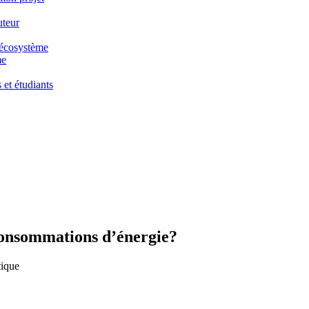
uteur
e écosystème
me
 et étudiants
onsommations d’énergie?
tique