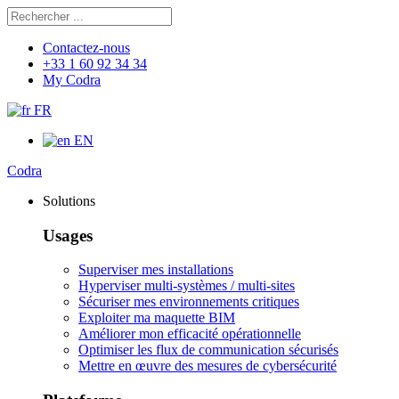
Rechercher
Chercher
Contactez-nous
+33 1 60 92 34 34
My Codra
FR
EN
Codra
Solutions
Usages
Superviser mes installations
Hyperviser multi-systèmes / multi-sites
Sécuriser mes environnements critiques
Exploiter ma maquette BIM
Améliorer mon efficacité opérationnelle
Optimiser les flux de communication sécurisés
Mettre en œuvre des mesures de cybersécurité