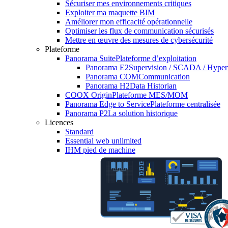
Sécuriser mes environnements critiques
Exploiter ma maquette BIM
Améliorer mon efficacité opérationnelle
Optimiser les flux de communication sécurisés
Mettre en œuvre des mesures de cybersécurité
Plateforme
Panorama Suite
Plateforme d’exploitation
Panorama E2
Supervision / SCADA / Hyper
Panorama COM
Communication
Panorama H2
Data Historian
COOX Origin
Plateforme MES/MOM
Panorama Edge to Service
Plateforme centralisée
Panorama P2
La solution historique
Licences
Standard
Essential web unlimited
IHM pied de machine