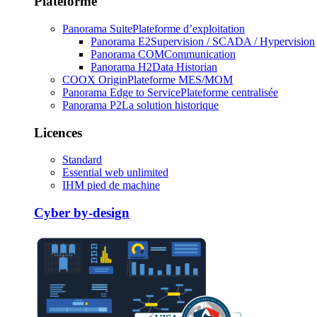
Plateforme
Panorama Suite
Plateforme d’exploitation
Panorama E2
Supervision / SCADA / Hypervision
Panorama COM
Communication
Panorama H2
Data Historian
COOX Origin
Plateforme MES/MOM
Panorama Edge to Service
Plateforme centralisée
Panorama P2
La solution historique
Licences
Standard
Essential web unlimited
IHM pied de machine
Cyber by-design