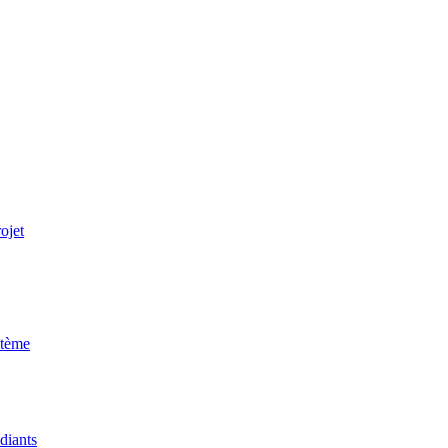
ojet
stème
udiants