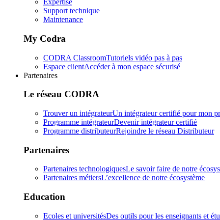
Expertise
Support technique
Maintenance
My Codra
CODRA Classroom
Tutoriels vidéo pas à pas
Espace client
Accéder à mon espace sécurisé
Partenaires
Le réseau CODRA
Trouver un intégrateur
Un intégrateur certifié pour mon pr
Programme intégrateur
Devenir intégrateur certifié
Programme distributeur
Rejoindre le réseau Distributeur
Partenaires
Partenaires technologiques
Le savoir faire de notre écosy
Partenaires métiers
L’excellence de notre écosystème
Education
Ecoles et universités
Des outils pour les enseignants et ét