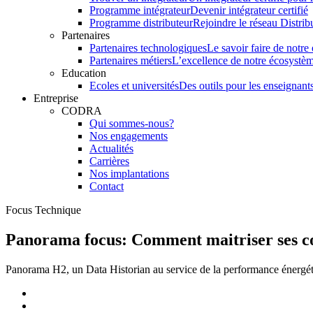
Programme intégrateur
Devenir intégrateur certifié
Programme distributeur
Rejoindre le réseau Distrib
Partenaires
Partenaires technologiques
Le savoir faire de notr
Partenaires métiers
L’excellence de notre écosystè
Education
Ecoles et universités
Des outils pour les enseignants
Entreprise
CODRA
Qui sommes-nous?
Nos engagements
Actualités
Carrières
Nos implantations
Contact
Focus Technique
Panorama focus: Comment maitriser ses c
Panorama H2, un Data Historian au service de la performance énergé