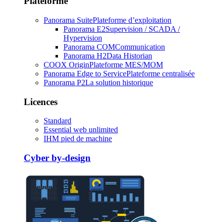
Plateforme
Panorama Suite
Plateforme d’exploitation
Panorama E2
Supervision / SCADA /
Hypervision
Panorama COM
Communication
Panorama H2
Data Historian
COOX Origin
Plateforme MES/MOM
Panorama Edge to Service
Plateforme centralisée
Panorama P2
La solution historique
Licences
Standard
Essential web unlimited
IHM pied de machine
Cyber by-design