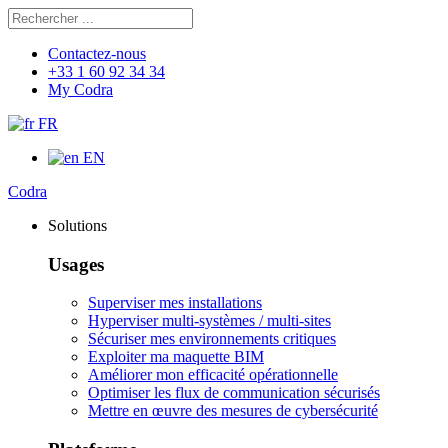
Rechercher
Chercher
Contactez-nous
+33 1 60 92 34 34
My Codra
FR
EN
Codra
Solutions
Usages
Superviser mes installations
Hyperviser multi-systèmes / multi-sites
Sécuriser mes environnements critiques
Exploiter ma maquette BIM
Améliorer mon efficacité opérationnelle
Optimiser les flux de communication sécurisés
Mettre en œuvre des mesures de cybersécurité