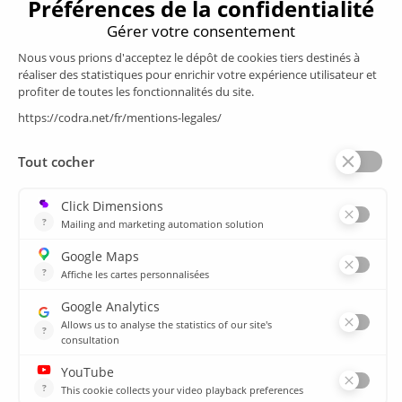
Produits
Supervision/SCADA
Suivi énergie
Historian
MES
Services
Espace Client
Formations
plan du site
Ressources
Médiathèque
Actualités
CSIRT
Agences
Agences
© 2026 CODRA. Tous Droits Réservés.