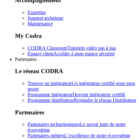
Accompagnement
Expertise
Support technique
Maintenance
My Codra
CODRA Classroom
Tutoriels vidéo pas à pas
Espace client
Accéder à mon espace sécurisé
Partenaires
Le réseau CODRA
Trouver un intégrateur
Un intégrateur certifié pour mon
projet
Programme intégrateur
Devenir intégrateur certifié
Programme distributeur
Rejoindre le réseau Distributeur
Partenaires
Partenaires technologiques
Le savoir faire de notre
écosystème
Partenaires métiers
L’excellence de notre écosystème