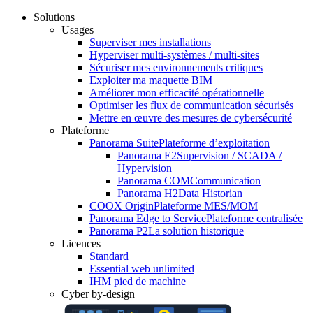
Solutions
Usages
Superviser mes installations
Hyperviser multi-systèmes / multi-sites
Sécuriser mes environnements critiques
Exploiter ma maquette BIM
Améliorer mon efficacité opérationnelle
Optimiser les flux de communication sécurisés
Mettre en œuvre des mesures de cybersécurité
Plateforme
Panorama Suite
Plateforme d’exploitation
Panorama E2
Supervision / SCADA /
Hypervision
Panorama COM
Communication
Panorama H2
Data Historian
COOX Origin
Plateforme MES/MOM
Panorama Edge to Service
Plateforme centralisée
Panorama P2
La solution historique
Licences
Standard
Essential web unlimited
IHM pied de machine
Cyber by-design