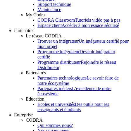
Support technique
Maintenance
My Codra
CODRA Classroom
Tutoriels vidéo pas à pas
Espace client
Accéder à mon espace sécurisé
Partenaires
Le réseau CODRA
Trouver un intégrateur
Un intégrateur certifié pour
mon projet
Programme intégrateur
Devenir intégrateur
certifié
Programme distributeur
Rejoindre le réseau
Distributeur
Partenaires
Partenaires technologiques
Le savoir faire de
notre écosystème
Partenaires métiers
L’excellence de notre
écosystème
Education
Ecoles et universités
Des outils pour les
enseignants et étudiants
Entreprise
CODRA
Qui sommes-nous?
Nos engagements