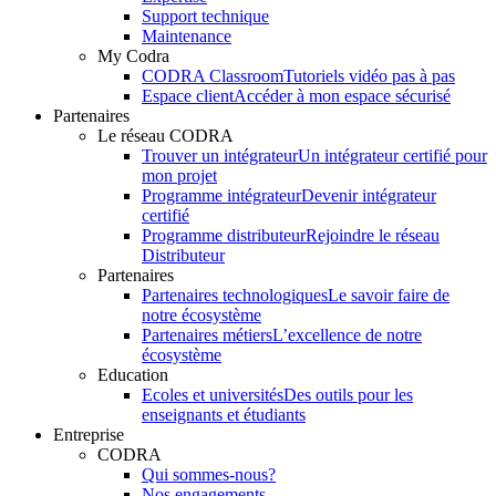
Support technique
Maintenance
My Codra
CODRA Classroom
Tutoriels vidéo pas à pas
Espace client
Accéder à mon espace sécurisé
Partenaires
Le réseau CODRA
Trouver un intégrateur
Un intégrateur certifié pour
mon projet
Programme intégrateur
Devenir intégrateur
certifié
Programme distributeur
Rejoindre le réseau
Distributeur
Partenaires
Partenaires technologiques
Le savoir faire de
notre écosystème
Partenaires métiers
L’excellence de notre
écosystème
Education
Ecoles et universités
Des outils pour les
enseignants et étudiants
Entreprise
CODRA
Qui sommes-nous?
Nos engagements