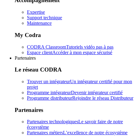
Accompagnement
Expertise
Support technique
Maintenance
My Codra
CODRA Classroom
Tutoriels vidéo pas à pas
Espace client
Accéder à mon espace sécurisé
Partenaires
Le réseau CODRA
Trouver un intégrateur
Un intégrateur certifié pour mon
projet
Programme intégrateur
Devenir intégrateur certifié
Programme distributeur
Rejoindre le réseau Distributeur
Partenaires
Partenaires technologiques
Le savoir faire de notre
écosystème
Partenaires métiers
L’excellence de notre écosystème