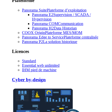
Plateforme
Panorama Suite
Plateforme d’exploitation
Panorama E2
Supervision / SCADA /
Hypervision
Panorama COM
Communication
Panorama H2
Data Historian
COOX Origin
Plateforme MES/MOM
Panorama Edge to Service
Plateforme centralisée
Panorama P2
La solution historique
Licences
Standard
Essential web unlimited
IHM pied de machine
Cyber by-design