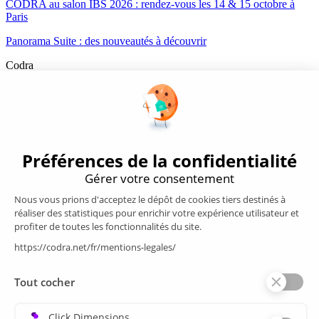
CODRA au salon IBS 2026 : rendez-vous les 14 & 15 octobre à
Paris
Panorama Suite : des nouveautés à découvrir
Codra
Éditeur des logiciels Panorama Suite et COOX Origin, CODRA est
également un acteur reconnu dans le secteur de l'ingénierie logicielle
Nous suivre
Produits
Supervision/SCADA
Suivi énergie
Historian
MES
Services
Espace Client
Formations