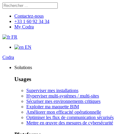
Rechercher
Chercher
Contactez-nous
+33 1 60 92 34 34
My Codra
FR
EN
Codra
Solutions
Usages
Superviser mes installations
Hyperviser multi-systèmes / multi-sites
Sécuriser mes environnements critiques
Exploiter ma maquette BIM
Améliorer mon efficacité opérationnelle
Optimiser les flux de communication sécurisés
Mettre en œuvre des mesures de cybersécurité