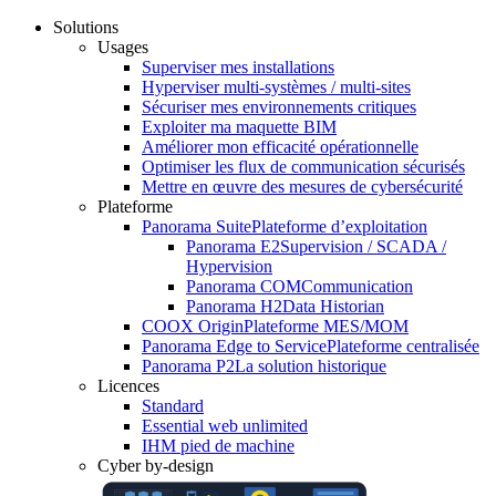
Solutions
Usages
Superviser mes installations
Hyperviser multi-systèmes / multi-sites
Sécuriser mes environnements critiques
Exploiter ma maquette BIM
Améliorer mon efficacité opérationnelle
Optimiser les flux de communication sécurisés
Mettre en œuvre des mesures de cybersécurité
Plateforme
Panorama Suite
Plateforme d’exploitation
Panorama E2
Supervision / SCADA /
Hypervision
Panorama COM
Communication
Panorama H2
Data Historian
COOX Origin
Plateforme MES/MOM
Panorama Edge to Service
Plateforme centralisée
Panorama P2
La solution historique
Licences
Standard
Essential web unlimited
IHM pied de machine
Cyber by-design