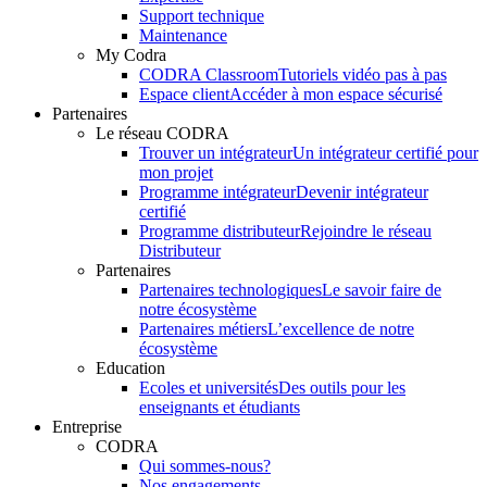
Support technique
Maintenance
My Codra
CODRA Classroom
Tutoriels vidéo pas à pas
Espace client
Accéder à mon espace sécurisé
Partenaires
Le réseau CODRA
Trouver un intégrateur
Un intégrateur certifié pour
mon projet
Programme intégrateur
Devenir intégrateur
certifié
Programme distributeur
Rejoindre le réseau
Distributeur
Partenaires
Partenaires technologiques
Le savoir faire de
notre écosystème
Partenaires métiers
L’excellence de notre
écosystème
Education
Ecoles et universités
Des outils pour les
enseignants et étudiants
Entreprise
CODRA
Qui sommes-nous?
Nos engagements