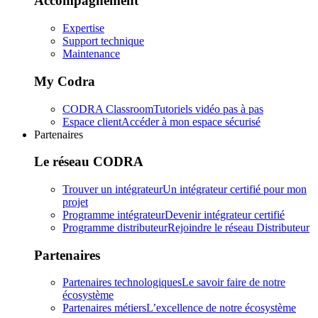
Accompagnement
Expertise
Support technique
Maintenance
My Codra
CODRA Classroom
Tutoriels vidéo pas à pas
Espace client
Accéder à mon espace sécurisé
Partenaires
Le réseau CODRA
Trouver un intégrateur
Un intégrateur certifié pour mon
projet
Programme intégrateur
Devenir intégrateur certifié
Programme distributeur
Rejoindre le réseau Distributeur
Partenaires
Partenaires technologiques
Le savoir faire de notre
écosystème
Partenaires métiers
L’excellence de notre écosystème