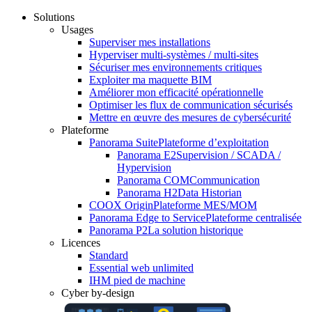
Solutions
Usages
Superviser mes installations
Hyperviser multi-systèmes / multi-sites
Sécuriser mes environnements critiques
Exploiter ma maquette BIM
Améliorer mon efficacité opérationnelle
Optimiser les flux de communication sécurisés
Mettre en œuvre des mesures de cybersécurité
Plateforme
Panorama Suite
Plateforme d’exploitation
Panorama E2
Supervision / SCADA /
Hypervision
Panorama COM
Communication
Panorama H2
Data Historian
COOX Origin
Plateforme MES/MOM
Panorama Edge to Service
Plateforme centralisée
Panorama P2
La solution historique
Licences
Standard
Essential web unlimited
IHM pied de machine
Cyber by-design