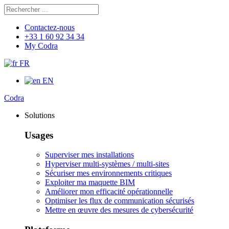
Rechercher
Chercher
Contactez-nous
+33 1 60 92 34 34
My Codra
FR
EN
Codra
Solutions
Usages
Superviser mes installations
Hyperviser multi-systèmes / multi-sites
Sécuriser mes environnements critiques
Exploiter ma maquette BIM
Améliorer mon efficacité opérationnelle
Optimiser les flux de communication sécurisés
Mettre en œuvre des mesures de cybersécurité