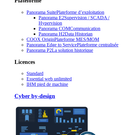
Plateforme
Panorama Suite
Plateforme d’exploitation
Panorama E2
Supervision / SCADA /
Hypervision
Panorama COM
Communication
Panorama H2
Data Historian
COOX Origin
Plateforme MES/MOM
Panorama Edge to Service
Plateforme centralisée
Panorama P2
La solution historique
Licences
Standard
Essential web unlimited
IHM pied de machine
Cyber by-design