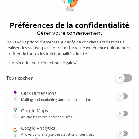
Nous suivre
Produits
Supervision/SCADA
Suivi énergie
Historian
MES
Services
Espace Client
Formations
plan du site
Ressources
Médiathèque
Actualités
CSIRT