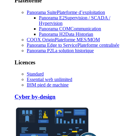
Plateforme
Panorama Suite
Plateforme d’exploitation
Panorama E2
Supervision / SCADA /
Hypervision
Panorama COM
Communication
Panorama H2
Data Historian
COOX Origin
Plateforme MES/MOM
Panorama Edge to Service
Plateforme centralisée
Panorama P2
La solution historique
Licences
Standard
Essential web unlimited
IHM pied de machine
Cyber by-design