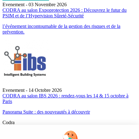
Evenement - 03 Novembre 2026
CODRA au salon Expoprotection 2026 : Découvrez le futur du
PSIM et de l’Hypervision Sûreté-Sécurité
l’événement incontournable de la gestion des risques et de la
prévention.
Evenement - 14 Octobre 2026
CODRA au salon IBS 2026 : rendez-vous les 14 & 15 octobre à
Paris
Panorama Suite : des nouveautés à découvrir
Codra
Éditeur des logiciels Panorama Suite et COOX Origin, CODRA est
également un acteur reconnu dans le secteur de l'ingénierie logicielle