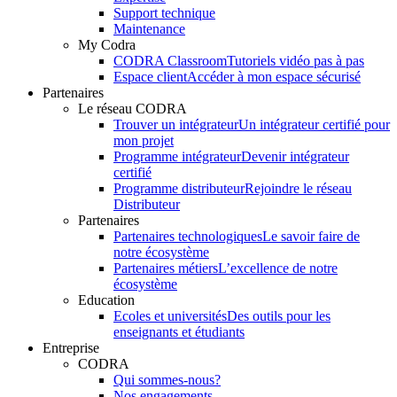
Support technique
Maintenance
My Codra
CODRA Classroom
Tutoriels vidéo pas à pas
Espace client
Accéder à mon espace sécurisé
Partenaires
Le réseau CODRA
Trouver un intégrateur
Un intégrateur certifié pour
mon projet
Programme intégrateur
Devenir intégrateur
certifié
Programme distributeur
Rejoindre le réseau
Distributeur
Partenaires
Partenaires technologiques
Le savoir faire de
notre écosystème
Partenaires métiers
L’excellence de notre
écosystème
Education
Ecoles et universités
Des outils pour les
enseignants et étudiants
Entreprise
CODRA
Qui sommes-nous?
Nos engagements