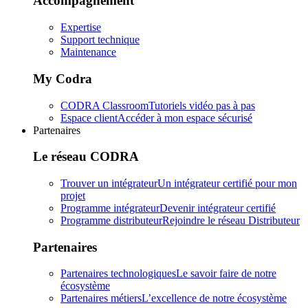
Accompagnement
Expertise
Support technique
Maintenance
My Codra
CODRA Classroom
Tutoriels vidéo pas à pas
Espace client
Accéder à mon espace sécurisé
Partenaires
Le réseau CODRA
Trouver un intégrateur
Un intégrateur certifié pour mon
projet
Programme intégrateur
Devenir intégrateur certifié
Programme distributeur
Rejoindre le réseau Distributeur
Partenaires
Partenaires technologiques
Le savoir faire de notre
écosystème
Partenaires métiers
L’excellence de notre écosystème