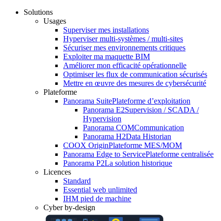
Solutions
Usages
Superviser mes installations
Hyperviser multi-systèmes / multi-sites
Sécuriser mes environnements critiques
Exploiter ma maquette BIM
Améliorer mon efficacité opérationnelle
Optimiser les flux de communication sécurisés
Mettre en œuvre des mesures de cybersécurité
Plateforme
Panorama Suite
Plateforme d’exploitation
Panorama E2
Supervision / SCADA /
Hypervision
Panorama COM
Communication
Panorama H2
Data Historian
COOX Origin
Plateforme MES/MOM
Panorama Edge to Service
Plateforme centralisée
Panorama P2
La solution historique
Licences
Standard
Essential web unlimited
IHM pied de machine
Cyber by-design