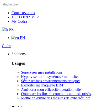
Rechercher
Chercher
Contactez-nous
+33 1 60 92 34 34
My Codra
FR
EN
Codra
Solutions
Usages
Superviser mes installations
Hyperviser multi-systèmes / multi-sites
Sécuriser mes environnements critiques
Exploiter ma maquette BIM
Améliorer mon efficacité opérationnelle
Optimiser les flux de communication sécurisés
Mettre en œuvre des mesures de cybersécurité