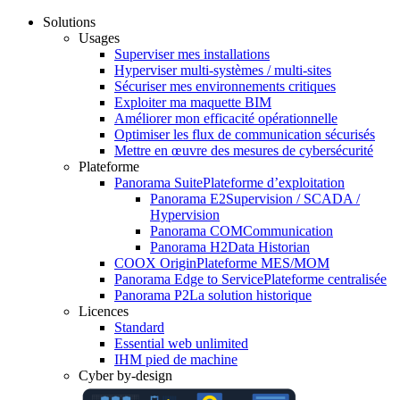
Solutions
Usages
Superviser mes installations
Hyperviser multi-systèmes / multi-sites
Sécuriser mes environnements critiques
Exploiter ma maquette BIM
Améliorer mon efficacité opérationnelle
Optimiser les flux de communication sécurisés
Mettre en œuvre des mesures de cybersécurité
Plateforme
Panorama Suite
Plateforme d’exploitation
Panorama E2
Supervision / SCADA /
Hypervision
Panorama COM
Communication
Panorama H2
Data Historian
COOX Origin
Plateforme MES/MOM
Panorama Edge to Service
Plateforme centralisée
Panorama P2
La solution historique
Licences
Standard
Essential web unlimited
IHM pied de machine
Cyber by-design