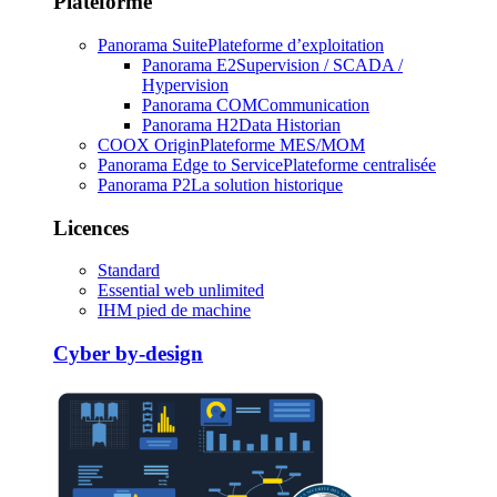
Plateforme
Panorama Suite
Plateforme d’exploitation
Panorama E2
Supervision / SCADA /
Hypervision
Panorama COM
Communication
Panorama H2
Data Historian
COOX Origin
Plateforme MES/MOM
Panorama Edge to Service
Plateforme centralisée
Panorama P2
La solution historique
Licences
Standard
Essential web unlimited
IHM pied de machine
Cyber by-design