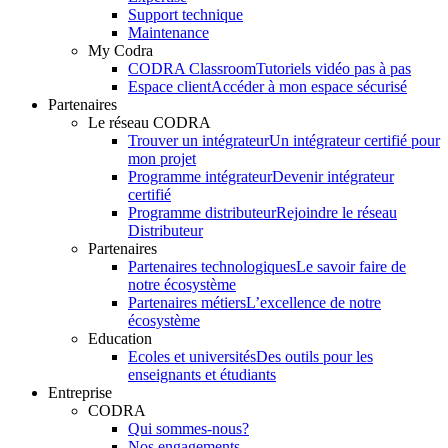
Support technique
Maintenance
My Codra
CODRA Classroom
Tutoriels vidéo pas à pas
Espace client
Accéder à mon espace sécurisé
Partenaires
Le réseau CODRA
Trouver un intégrateur
Un intégrateur certifié pour
mon projet
Programme intégrateur
Devenir intégrateur
certifié
Programme distributeur
Rejoindre le réseau
Distributeur
Partenaires
Partenaires technologiques
Le savoir faire de
notre écosystème
Partenaires métiers
L’excellence de notre
écosystème
Education
Ecoles et universités
Des outils pour les
enseignants et étudiants
Entreprise
CODRA
Qui sommes-nous?
Nos engagements