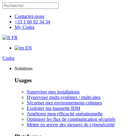
Rechercher
Chercher
Contactez-nous
+33 1 60 92 34 34
My Codra
FR
EN
Codra
Solutions
Usages
Superviser mes installations
Hyperviser multi-systèmes / multi-sites
Sécuriser mes environnements critiques
Exploiter ma maquette BIM
Améliorer mon efficacité opérationnelle
Optimiser les flux de communication sécurisés
Mettre en œuvre des mesures de cybersécurité