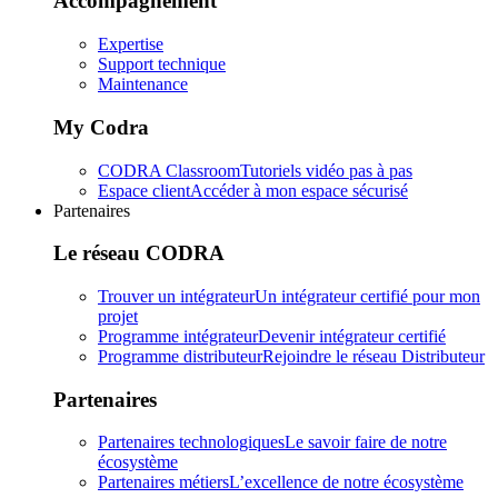
Accompagnement
Expertise
Support technique
Maintenance
My Codra
CODRA Classroom
Tutoriels vidéo pas à pas
Espace client
Accéder à mon espace sécurisé
Partenaires
Le réseau CODRA
Trouver un intégrateur
Un intégrateur certifié pour mon
projet
Programme intégrateur
Devenir intégrateur certifié
Programme distributeur
Rejoindre le réseau Distributeur
Partenaires
Partenaires technologiques
Le savoir faire de notre
écosystème
Partenaires métiers
L’excellence de notre écosystème