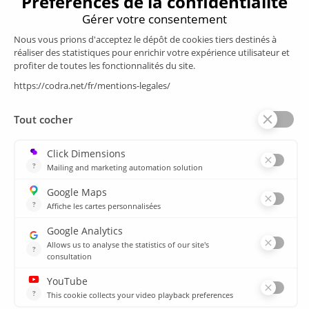
Produits
Supervision/SCADA
Suivi énergie
Historian
MES
Services
Espace Client
Formations
plan du site
Ressources
Médiathèque
Actualités
CSIRT
Agences
Agences
© 2026 CODRA. Tous Droits Réservés.